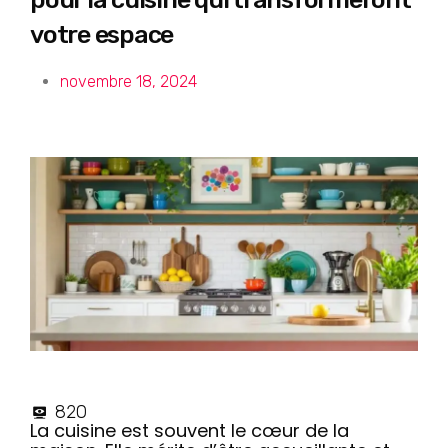
Transformez votre espace
en un lieu de vie convivial
votre espace
et fonctionnel
embre 18, 2024
novembre 18, 2024
820
La cuisine est souvent le cœur de la