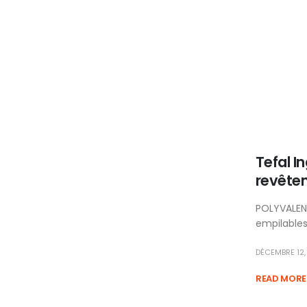
Tefal I
revêtem
POLYVALENCE
empilables
DÉCEMBRE 12,
READ MORE