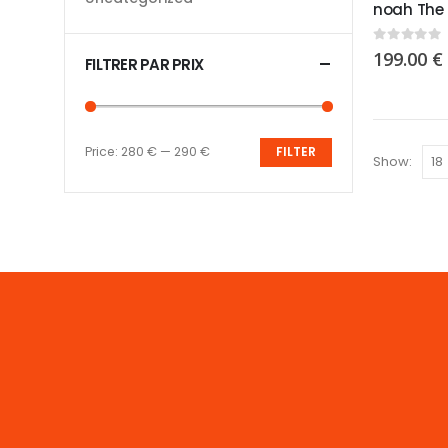
0
sur 5
199.00
€
FILTRER PAR PRIX
Price:
280 €
—
290 €
FILTER
Show: