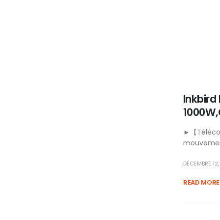
Inkbird
1000W,
►【Télécomm
mouvements
DÉCEMBRE 12,
READ MORE